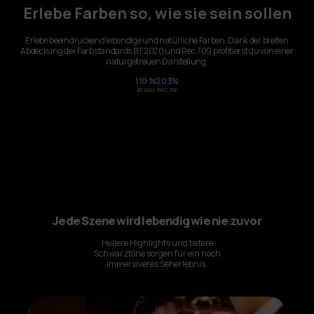
Erlebe Farben so, wie sie sein sollen
Erlebe beeindruckend lebendige und natürliche Farben. Dank der breiten
Abdeckung der Farbstandards BT.2020 und Rec.709 profitierst du von einer
naturgetreuen Darstellung.
110 %
203%
BT.2020
REC.709
Elfin Flip Laser
Andere mobile Projektoren
Jede Szene wird lebendig wie nie zuvor
Hellere Highlights und tiefere
Schwarztöne sorgen für ein noch
immersiveres Seherlebnis.