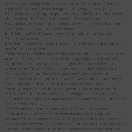
Netzwerkgeschwindigkeit wird von verschiedenen Faktoren beeinflusst. Bitte
beachten Sie die tatsächlichen Bedingungen für eine präzise Leistung.
9. Gemessen bei einer Umgebungstemperatur von 25°C in einem Abstand von 1
Meter vom Gerät. Die Ergebnisse können je nach verschiedenen
Testumgebungen, Bedingungen und dem zu bewertenden Produkt variieren.
Diese Daten stammen aus den XGIMI Laboren.
10. Die tatsächliche Größe kann je nach Konfiguration, Herstellung und
Prüfmethode variieren.
11. Das tatsächliche Gewicht kann je nach Konfiguration, Herstellungsprozess
und Prüfmethode variieren.
* Die tatsächlichen Produkteigenschaften und -spezifikationen (einschließlich
Aussehen, Farbe und Größe) sowie Darstellungsdetails (wie Hintergründe,
Benutzeroberfläche und Symbole) können je nach Land abweichen. Bitte
wenden Sie sich für weitere Informationen an den jeweiligen Händler vor Ort.
* Alle Leistungsdaten auf den vorangegangenen Seiten basieren auf
theoretischen Werten, die in internen Labortests von XGIMI unter bestimmten
Bedingungen ermittelt wurden. Detaillierte Informationen zu den
Testbedingungen finden Sie in den oben genannten Produktangaben. Die
tatsächliche Leistung kann je nach Produktkonfiguration, Softwareversion,
Nutzungsbedingungen und Umgebungsfaktoren variieren. Maßgeblich ist die
tatsächliche Nutzung.
* XGIMI bemüht sich zum Zeitpunkt der Veröffentlichung um höchste
Genauigkeit bei den bereitgestellten Produktinformationen. Aufgrund
nachträglicher Änderungen bei Produktchargen, Herstellung und Lieferkette
kann es jedoch erforderlich sein, Texte und Abbildungen anzupassen, um sie an
Leistung, Spezifikationen, Kennzahlen und Komponenten des tatsächlichen