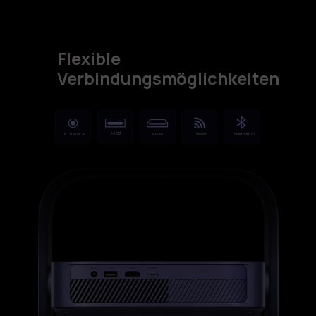
Flexible
Verbindungsmöglichkeiten
1× USB
1× 120W DC IN
1× HDMI
WLAN 5
Bluetooth 5.1