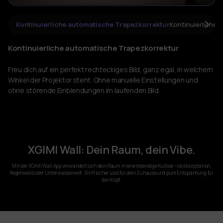
Kontinuierliche automatische Trapezkorrektur
Kontinuierlicher
Kontinuierliche automatische Trapezkorrektur
Freu dich auf ein perfekt rechteckiges Bild, ganz egal, in welchem
Winkel der Projektor steht. Ohne manuelle Einstellungen und
ohne störende Einblendungen im laufenden Bild.
XGIMI Wall: Dein Raum, dein Vibe.
Mit der XGIMI Wall App verwandelt sich dein Raum in eine lebendige Kulisse – ob Marsstation,
Regenwald oder Unterwasserwelt. Ein frischer Look für dein Zuhause und pure Entspannung für
den Kopf.