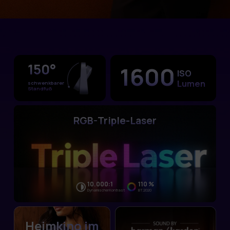
150°
1600
ISO
Lumen
schwenkbarer
Standfuß
RGB-Triple-Laser
10.000:1
110 %
Dynamischer Kontrast
BT.2020
Heimkino im