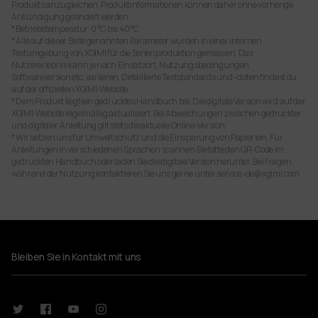
Produkts anzugleichen. Produktinformationen können daher ohne vorherige
Ankündigung geändert werden.
* Betriebstemperatur: 0 °C bis 40 °C
* Alle auf dieser Seite genannten Parameter wurden in einer internen
Testumgebung von XGIMI für die Serienproduktion gemessen. Das
Nutzererlebnis kann je nach Einsatzort, Nutzungsbedingungen,
Softwareversion etc. variieren. Detaillierte Teststandards und -daten findest du
auf der offiziellen XGIMI-Website.
* Dem Produkt liegt ein gedrucktes Handbuch bei. Die digitale Version wird auf der
XGIMI-Website regelmäßig aktualisiert. Bei Abweichungen zwischen gedruckter
und digitaler Anleitung gilt stets die aktuelle Online-Version.
* Wir setzen uns für Umweltschutz und die Einsparung von Papier ein. Für
Anleitungen in verschiedenen Sprachen scannen Sie bitte den QR-Code im
gedruckten Handbuch oder laden Sie die digitale Version herunter. Bei Fragen
während der Nutzung kontaktieren Sie uns gerne unter service-de@xgimi.com.
Bleiben Sie in Kontakt mit uns