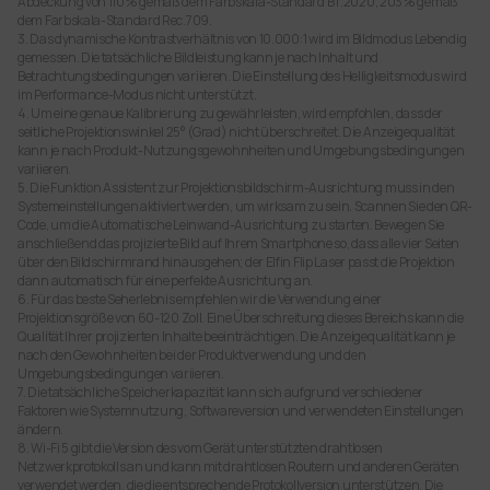
Abdeckung von 110% gemäß dem Farbskala-Standard BT.2020, 203% gemäß
dem Farbskala-Standard Rec.709.
Objektiv
3. Das dynamische Kontrastverhältnis von 10.000:1 wird im Bildmodus Lebendig
gemessen. Die tatsächliche Bildleistung kann je nach Inhalt und
Hochtransmissives beschichtetes Objektiv
Betrachtungsbedingungen variieren. Die Einstellung des Helligkeitsmodus wird
im Performance-Modus nicht unterstützt.
Augenschutz
4. Um eine genaue Kalibrierung zu gewährleisten, wird empfohlen, dass der
seitliche Projektionswinkel 25° (Grad) nicht überschreitet. Die Anzeigequalität
Ja
kann je nach Produkt-Nutzungsgewohnheiten und Umgebungsbedingungen
variieren.
5. Die Funktion Assistent zur Projektionsbildschirm-Ausrichtung muss in den
Systemeinstellungen aktiviert werden, um wirksam zu sein. Scannen Sie den QR-
Code, um die Automatische Leinwand-Ausrichtung zu starten. Bewegen Sie
anschließend das projizierte Bild auf Ihrem Smartphone so, dass alle vier Seiten
über den Bildschirmrand hinausgehen; der Elfin Flip Laser passt die Projektion
dann automatisch für eine perfekte Ausrichtung an.
6. Für das beste Seherlebnis empfehlen wir die Verwendung einer
Projektionsgröße von 60-120 Zoll. Eine Überschreitung dieses Bereichs kann die
Qualität Ihrer projizierten Inhalte beeinträchtigen. Die Anzeigequalität kann je
nach den Gewohnheiten bei der Produktverwendung und den
Umgebungsbedingungen variieren.
7. Die tatsächliche Speicherkapazität kann sich aufgrund verschiedener
Faktoren wie Systemnutzung, Softwareversion und verwendeten Einstellungen
ändern.
8. Wi-Fi 5 gibt die Version des vom Gerät unterstützten drahtlosen
Netzwerkprotokolls an und kann mit drahtlosen Routern und anderen Geräten
verwendet werden, die die entsprechende Protokollversion unterstützen. Die